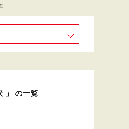
覧
 」 の一覧