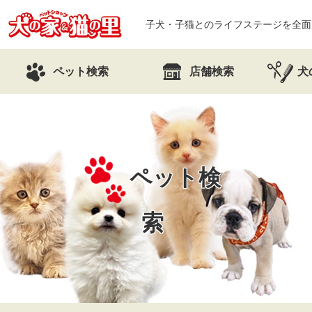
子犬・子猫とのライフステージを全面
ペット検索
店舗検索
犬
ペット検
索