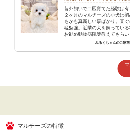
り方を教えながら楽しく生活し
昔外飼いで二匹育てた経験は有
いです。
２ヶ月のマルチーズの小犬は初
もかも真新しい事ばかり。直ぐ
猛勉強。近隣の犬を飼っている
お勧め動物病院等教えてもらい
犬の家でも必要な物等買いに行
みるくちゃんのご家族 
に対応して貰って有り難いです
マ
マルチーズ
の特徴