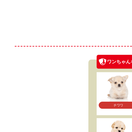
ワンちゃん
チワワ