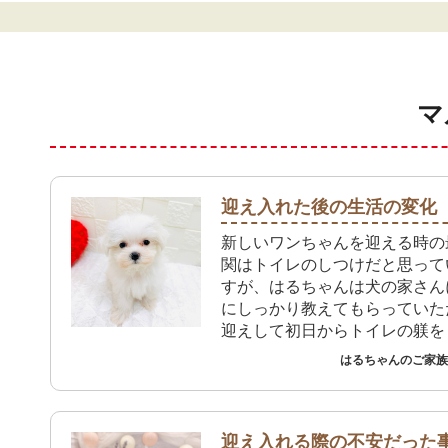
マ
迎え入れた後の生活の変化
新しいワンちゃんを迎える時の
関はトイレのしつけだと思って
すが、はるちゃんは犬の家さん
にしっかり教えてもらっていた
迎えして初日からトイレの躾を
も、おしっこもうんちもトイレ
はるちゃんのご家族 
れています。プレイタイムで大
屋に出してもお姉ちゃんたちの
走ってトイレしてくれるので本
っています。 これからは先住
迎え入れる際の不安だった