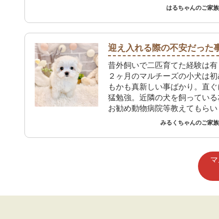
も、おしっこもうんちもトイレ
はるちゃんのご家族 
れています。プレイタイムで大
屋に出してもお姉ちゃんたちの
走ってトイレしてくれるので本
っています。 これからは先住
迎え入れる際の不安だった
り方を教えながら楽しく生活し
昔外飼いで二匹育てた経験は有
いです。
２ヶ月のマルチーズの小犬は初
もかも真新しい事ばかり。直ぐ
猛勉強。近隣の犬を飼っている
お勧め動物病院等教えてもらい
犬の家でも必要な物等買いに行
みるくちゃんのご家族 
に対応して貰って有り難いです
マ