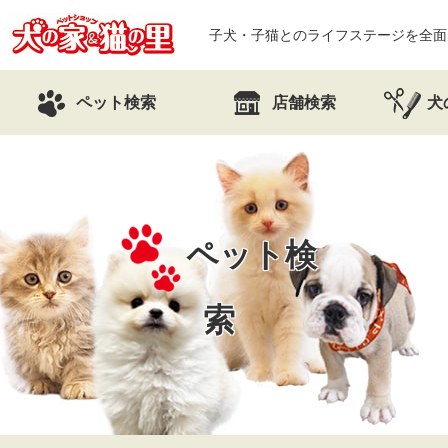
子犬・子猫とのライフステージを全面
ペット検索
店舗検索
犬
ペット検
索